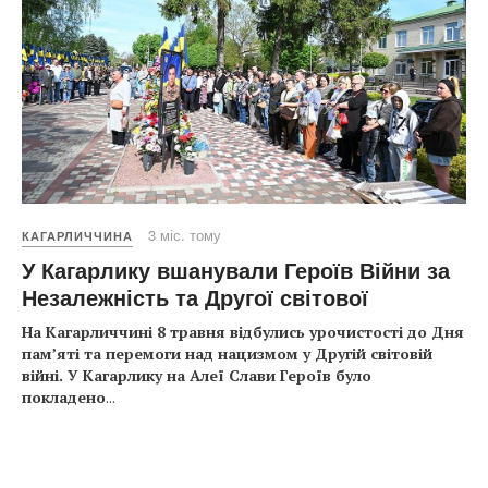
3 міс. тому
КАГАРЛИЧЧИНА
У Кагарлику вшанували Героїв Війни за
Незалежність та Другої світової
На Кагарличчині 8 травня відбулись урочистості до Дня
пам’яті та перемоги над нацизмом у Другій світовій
війні. У Кагарлику на Алеї Слави Героїв було
покладено
...