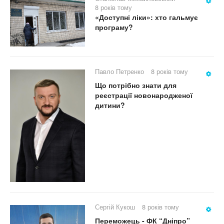
8 років тому
«Доступні ліки»: хто гальмує
програму?
Павло Петренко
8 років тому
Що потрібно знати для
реєстрації новонародженої
дитини?
Сергій Кукош
8 років тому
Переможець - ФК “Дніпро”