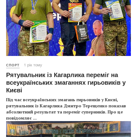
1 рік тому
СПОРТ
Рятувальник із Кагарлика переміг на
всеукраїнських змаганнях гирьовиків у
Києві
Під час всеукраїнських змагань гирьовиків у Києві,
рятувальник із Кагарлика Дмитро Терещенко показав
абсолютний результат та переміг суперників. Про це
повідомляє
...